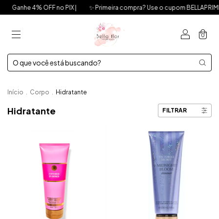
% OFF no PIX |
✨ Primeira compra? Use o cupom BELLAPRIMEIRA e ganhe
0
Início
.
Corpo
.
Hidratante
Hidratante
FILTRAR