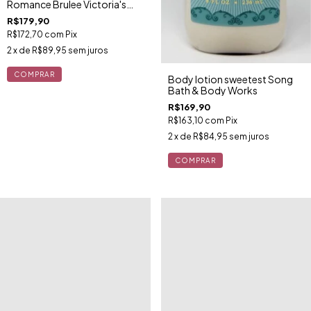
Romance Brulee Victoria's
Secret 236ml - Edição
R$179,90
Limitada
R$172,70
com
Pix
2
x de
R$89,95
sem juros
Body lotion sweetest Song
Bath & Body Works
R$169,90
R$163,10
com
Pix
2
x de
R$84,95
sem juros