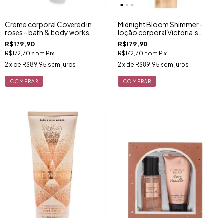
Creme corporal Covered in
Midnight Bloom Shimmer -
roses - bath & body works
loção corporal Victoria’s
secret
R$179,90
R$179,90
R$172,70
com
Pix
R$172,70
com
Pix
2
x de
R$89,95
sem juros
2
x de
R$89,95
sem juros