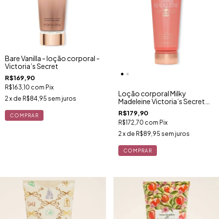
Bare Vanilla - loção corporal -
Victoria’s Secret
R$169,90
R$163,10
com
Pix
Loção corporal Milky
2
x de
R$84,95
sem juros
Madeleine Victoria’s Secret
236ml
R$179,90
R$172,70
com
Pix
2
x de
R$89,95
sem juros