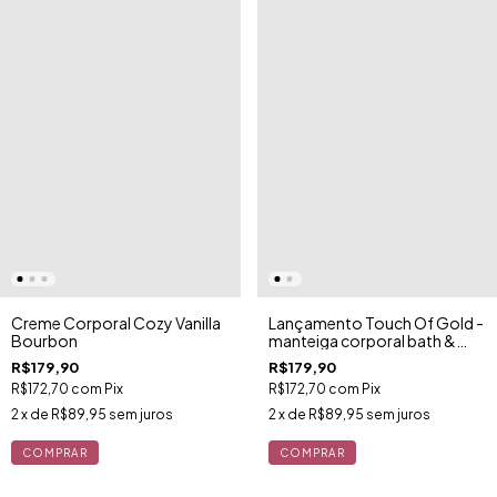
Lançamento Touch Of Gold -
Creme Corporal Cozy Vanilla
manteiga corporal bath &
Bourbon
body works
R$179,90
R$179,90
R$172,70
com
Pix
R$172,70
com
Pix
2
x de
R$89,95
sem juros
2
x de
R$89,95
sem juros