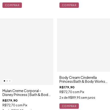
Body Cream Cinderella
Princess Bath & Body Works X
Disney
R$179,90
Mulan Creme Corporal –
R$172,70
com
Pix
Disney Princess | Bath & Body
2
x de
R$89,95
sem juros
Works
R$179,90
R$172,70
com
Pix