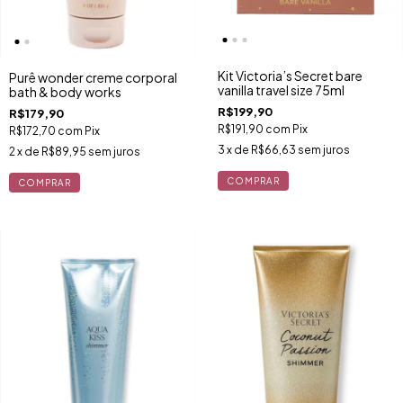
Kit Victoria’s Secret bare
Purê wonder creme corporal
vanilla travel size 75ml
bath & body works
R$199,90
R$179,90
R$191,90
com
Pix
R$172,70
com
Pix
3
x de
R$66,63
sem juros
2
x de
R$89,95
sem juros