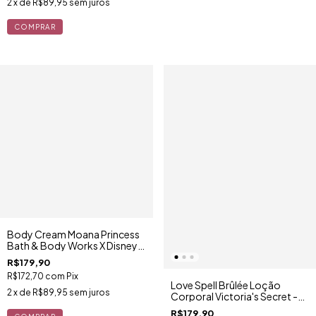
2
x de
R$89,95
sem juros
Body Cream Moana Princess
Bath & Body Works X Disney
226g
R$179,90
R$172,70
com
Pix
Love Spell Brûlée Loção
2
x de
R$89,95
sem juros
Corporal Victoria's Secret -
Edição Limitada
R$179,90