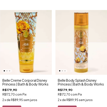
Belle Creme Corporal Disney
Belle Body Splash Disney
Princess | Bath & Body Works
Princess | Bath & Body Works
R$179,90
R$179,90
R$172,70
com
Pix
R$172,70
com
Pix
2
x de
R$89,95
sem juros
2
x de
R$89,95
sem juros