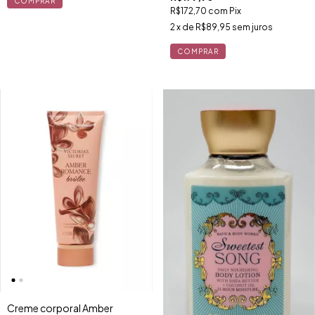
R$172,70
com
Pix
2
x de
R$89,95
sem juros
Creme corporal Amber