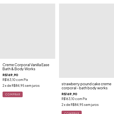
Creme Corporal Vanilla Ease
Bath & Body Works
R$169,90
R$163,10
com
Pix
strawberry pound cake creme
2
x de
R$84,95
sem juros
corporal - bath body works
R$169,90
R$163,10
com
Pix
2
x de
R$84,95
sem juros