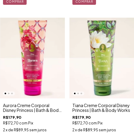
Aurora Creme Corporal
Tiana Creme Corporal Disney
Disney Princess | Bath & Body
Princess | Bath & Body Works
Works
R$179,90
R$179,90
R$172,70
com
Pix
R$172,70
com
Pix
2
x de
R$89,95
sem juros
2
x de
R$89,95
sem juros