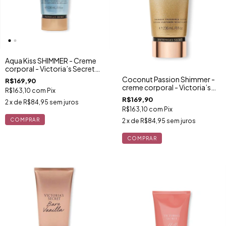
Aqua Kiss SHIMMER - Creme
corporal - Victoria’s Secret
236ml
Coconut Passion Shimmer -
R$169,90
creme corporal - Victoria’s
R$163,10
com
Pix
Secret
R$169,90
2
x de
R$84,95
sem juros
R$163,10
com
Pix
2
x de
R$84,95
sem juros