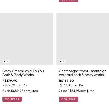
Body Cream Loyal To You
Champagne toast - manteiga
Bath & Body Works
corporal bath & body works
185g
R$179,90
R$169,90
R$172,70
com
Pix
R$163,10
com
Pix
2
x de
R$89,95
sem juros
2
x de
R$84,95
sem juros