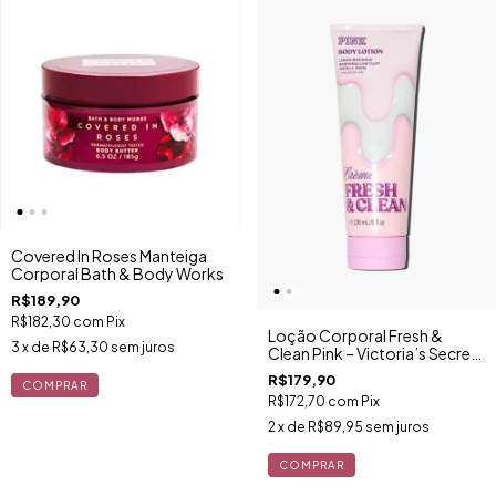
Covered In Roses Manteiga
Corporal Bath & Body Works
R$189,90
R$182,30
com
Pix
Loção Corporal Fresh &
3
x de
R$63,30
sem juros
Clean Pink – Victoria’s Secret
(Edição Limitada)
R$179,90
R$172,70
com
Pix
2
x de
R$89,95
sem juros