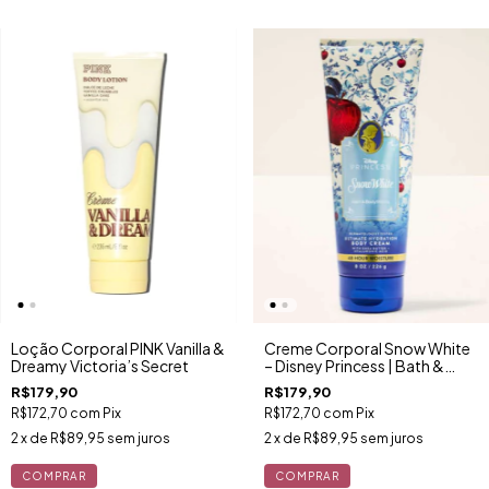
Loção Corporal PINK Vanilla &
Creme Corporal Snow White
Dreamy Victoria’s Secret
– Disney Princess | Bath &
Body Works (Edição
R$179,90
R$179,90
Limitada)
R$172,70
com
Pix
R$172,70
com
Pix
2
x de
R$89,95
sem juros
2
x de
R$89,95
sem juros