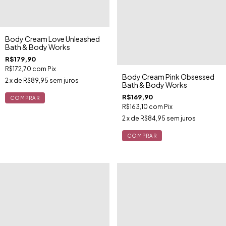
Body Cream Love Unleashed
Bath & Body Works
R$179,90
R$172,70
com
Pix
Body Cream Pink Obsessed
2
x de
R$89,95
sem juros
Bath & Body Works
R$169,90
R$163,10
com
Pix
2
x de
R$84,95
sem juros