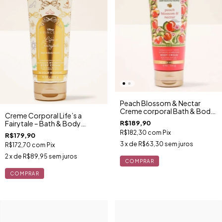
Peach Blossom & Nectar
Creme corporal Bath & Body
Creme Corporal Life’s a
Works 226g
R$189,90
Fairytale – Bath & Body
Works 226g
R$182,30
com
Pix
R$179,90
3
x de
R$63,30
sem juros
R$172,70
com
Pix
2
x de
R$89,95
sem juros