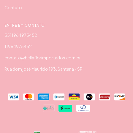
Contato
ENTRE EM CONTATO
5511964975452
11964975452
contato@bellaflorimportados.com.br
Rua dom josé Mauricio 193. Santana - SP